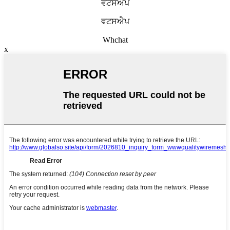
ਵਟਸਐਪ
ਵਟਸਐਪ
Whchat
x