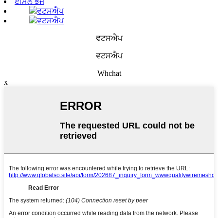
ਈਮੇਲ ਭੇਜੋ
ਵਟਸਐਪ
ਵਟਸਐਪ
ਵਟਸਐਪ
ਵਟਸਐਪ
Whchat
x