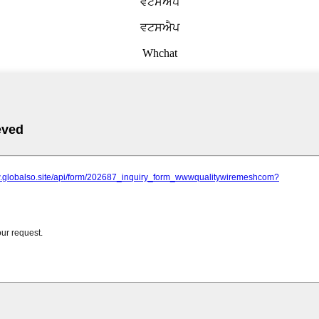
ਵਟਸਐਪ
ਵਟਸਐਪ
Whchat