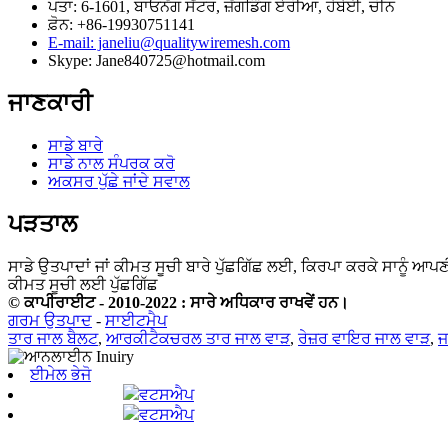
ਪਤਾ: 6-1601, ਬਾਓਨੇਂਗ ਸੈਂਟਰ, ਜ਼ੇਂਗਡਿੰਗ ਏਰੀਆ, ਹੇਬੇਈ, ਚੀਨ
ਫ਼ੋਨ: +86-19930751141
E-mail: janeliu@qualitywiremesh.com
Skype: Jane840725@hotmail.com
ਜਾਣਕਾਰੀ
ਸਾਡੇ ਬਾਰੇ
ਸਾਡੇ ਨਾਲ ਸੰਪਰਕ ਕਰੋ
ਅਕਸਰ ਪੁੱਛੇ ਜਾਂਦੇ ਸਵਾਲ
ਪੜਤਾਲ
ਸਾਡੇ ਉਤਪਾਦਾਂ ਜਾਂ ਕੀਮਤ ਸੂਚੀ ਬਾਰੇ ਪੁੱਛਗਿੱਛ ਲਈ, ਕਿਰਪਾ ਕਰਕੇ ਸਾਨੂੰ ਆਪਣ
ਕੀਮਤ ਸੂਚੀ ਲਈ ਪੁੱਛਗਿੱਛ
© ਕਾਪੀਰਾਈਟ - 2010-2022 : ਸਾਰੇ ਅਧਿਕਾਰ ਰਾਖਵੇਂ ਹਨ।
ਗਰਮ ਉਤਪਾਦ
-
ਸਾਈਟਮੈਪ
ਤਾਰ ਜਾਲ ਬੈਲਟ
,
ਆਰਕੀਟੈਕਚਰਲ ਤਾਰ ਜਾਲ ਵਾੜ
,
ਰੇਜ਼ਰ ਵਾਇਰ ਜਾਲ ਵਾੜ
,
ਜ
ਈਮੇਲ ਭੇਜੋ
ਵਟਸਐਪ
ਵਟਸਐਪ