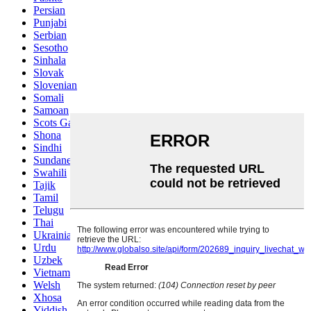
Persian
Punjabi
Serbian
Sesotho
Sinhala
Slovak
Slovenian
Somali
Samoan
Scots Gaelic
Shona
Sindhi
Sundanese
Swahili
Tajik
Tamil
Telugu
Thai
Ukrainian
Urdu
Uzbek
Vietnamese
Welsh
Xhosa
Yiddish