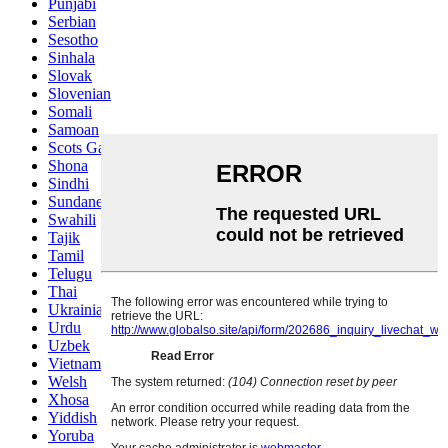
Punjabi
Serbian
Sesotho
Sinhala
Slovak
Slovenian
Somali
Samoan
Scots Gaelic
Shona
Sindhi
Sundanese
Swahili
Tajik
Tamil
Telugu
Thai
Ukrainian
Urdu
Uzbek
Vietnamese
Welsh
Xhosa
Yiddish
Yoruba